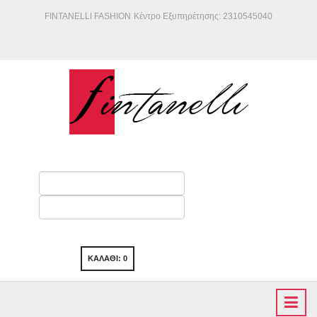
FINTANELLI FASHION
Κέντρο Εξυπηρέτησης: 2310545040
ΚΑΛΑΘΙ:
0