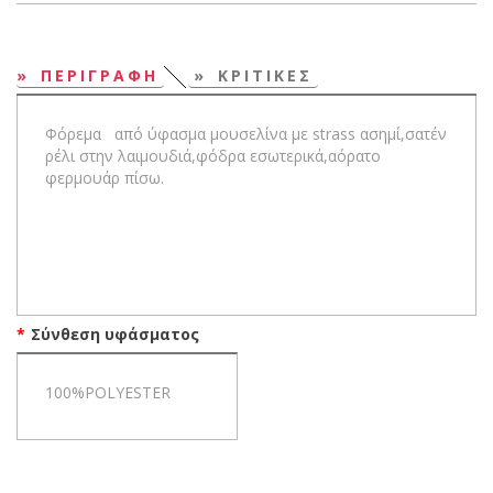
ΠΕΡΙΓΡΑΦΗ
ΚΡΙΤΙΚΕΣ
Φόρεμα από ύφασμα μουσελίνα με strass ασημί,σατέν
ρέλι στην λαιμουδιά,φόδρα εσωτερικά,αόρατο
φερμουάρ πίσω.
Σύνθεση υφάσματος
100%POLYESTER