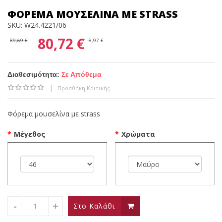
μουσελί
ελασ
ΦΌΡΕΜΑ ΜΟΥΣΕΛΊΝΑ ΜΕ STRASS
με
flora
SKU: W24.4221/06
δανδέλα
χρυ
80,72 €
89,69 €
-8,97 €
Διαθεσιμότητα:
Σε Απόθεμα
|
Προσθήκη Κριτικής
Φόρεμα μουσελίνα με strass
Μέγεθος
Χρώματα