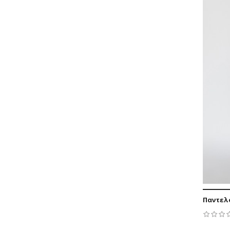
47,61 €
-5,29 €
Παντελό