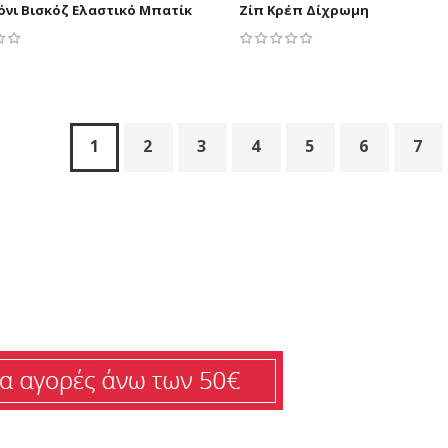
όνι Βισκόζ Ελαστικό Μπατίκ
Ζίπ Κρέπ Δίχρωμη
1
2
3
4
5
6
7