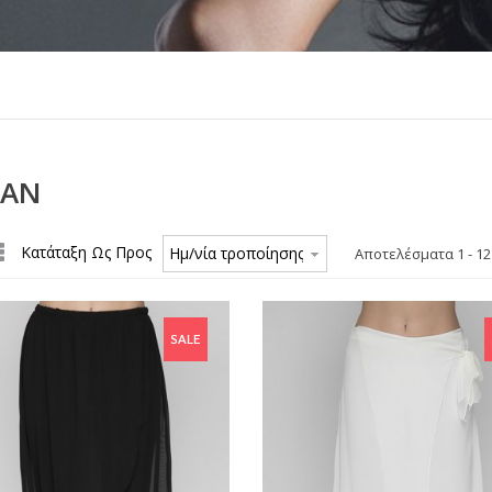
ΛΆΝ
Κατάταξη Ως Προς
Ημ/νία τροποίησης προϊόντος -/+
Αποτελέσματα 1 - 12
67,84 €
32,19 €
47,49 €
-20,35 €
25,7