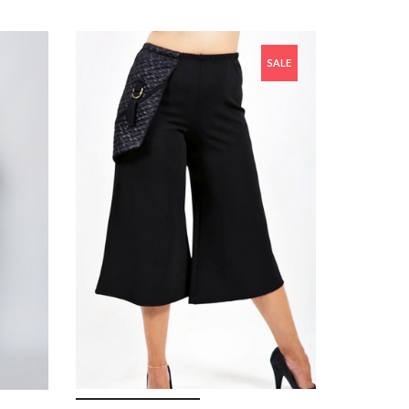
3 €
-4,37 €