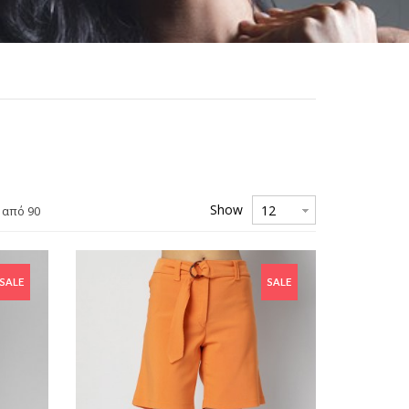
Show
 από 90
5 €
-6,44 €