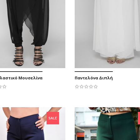
Ελαστικό Μουσελίνα
Παντελόνα Διπλή
47,00 €
55,19 €
37,60 €
-9,40 €
49,6